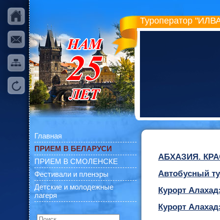
Туроператор "ИЛВА
Главная
ПРИЕМ В БЕЛАРУСИ
АБХАЗИЯ. КР
ПРИЕМ В СМОЛЕНСКЕ
Автобусный т
Фестивали и пленэры
Детские и молодежные
Курорт Алахад
лагеря
Курорт Алахад