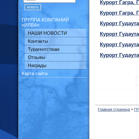
Курорт Гагра.
искать
Курорт Гагра. 
ГРУППА КОМПАНИЙ
Курорт Гудаута
«ИЛВА»
НАШИ НОВОСТИ
Курорт Гудаут
Контакты
Курорт Гудаут
Турагентствам
Курорт Гудаут
Отзывы
Награды
Карта сайта
Главная страница
>
ГР