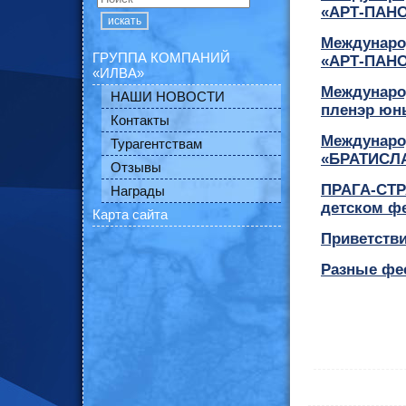
«АРТ-ПАНО
искать
Междунаро
ГРУППА КОМПАНИЙ
«АРТ-ПАНО
«ИЛВА»
Междунаро
НАШИ НОВОСТИ
пленэр юн
Контакты
Междунаро
Турагентствам
«БРАТИСЛА
Отзывы
ПРАГА-СТР
Награды
детском фе
Карта сайта
Приветстви
Разные фе