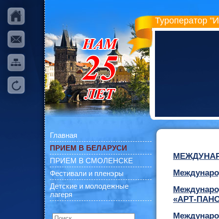
Туроператор "
Главная
ПРИЕМ В БЕЛАРУСИ
МЕЖДУНАР
ПРИЕМ В СМОЛЕНСКЕ
Междунаро
Фестивали и пленэры
Детские и молодежные
Междунаро
лагеря
«АРТ-ПАНО
Междунаро