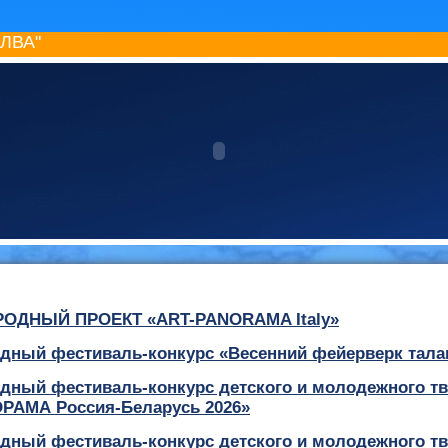
ИЛВА"
ОДНЫЙ ПРОЕКТ «ART-PANORAMA Italy»
дный фестиваль-конкурс «Весенний фейерверк тала
дный фестиваль-конкурс детского и молодежного тв
РАМА Россия-Беларусь 2026»
дный фестиваль-конкурс детского и молодежного тв