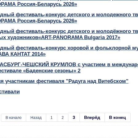
РАМА Россия-Беларусь 2026»
дный фестиваль-конкурс детского и молодежного тв
РАМА Россия-Беларусь 2026»
дный фестиваль-конкурс детского и молодёжного тв
ых художников«ART-PANORAMA Bulgaria 2017»
дный фестиваль-конкурс хоровой и фольклорной м
ВА КАНТАТ 2014»
АСБУРГ-ЧЕШСКИЙ КРУМЛОВ с участием в междуна
стивале «Баденские сезоны» 2
я участникам фестиваля "Радуга над Витебском"
стивали
3
Вперёд
В конец
В начало
Назад
1
2