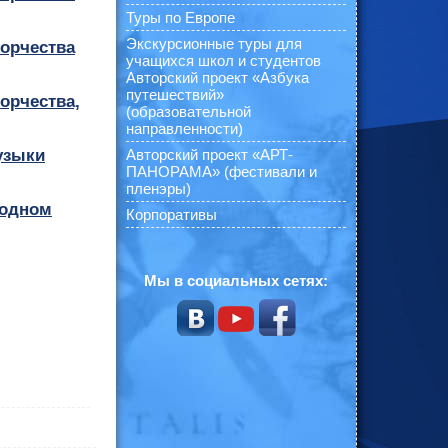
Туры по Европе
Экскурсионные туры для
орчества
учащихся школ и студентов
Авторский проект «Азбука
путешествий»
орчества,
(образовательной
направленности)
Авторский проект «АРТ-
узыки
ПАНОРАМА» (фестивали и
пленэры)
родном
Корпоративы
Мы в социальных сетях: