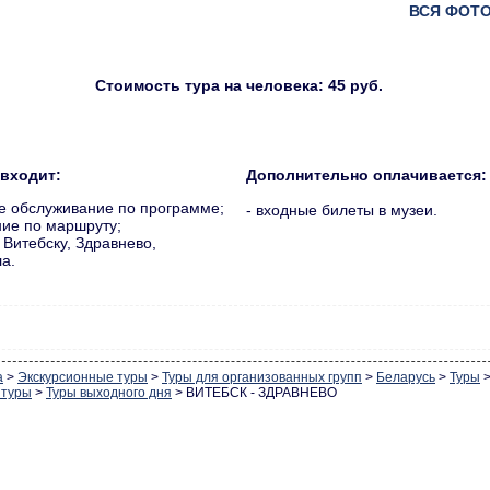
ВСЯ ФОТО
Стоимость тура на человека: 45
руб.
 входит:
Дополнительно оплачивается:
ое обслуживание по программе;
- входные билеты в музеи.
ние по маршруту;
о Витебску, Здравнево,
а.
а
>
Экскурсионные туры
>
Туры для организованных групп
>
Беларусь
>
Туры
 туры
>
Туры выходного дня
>
ВИТЕБСК - ЗДРАВНЕВО