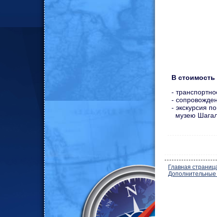
В стоимость
- транспортн
- сопровожде
- экскурсия п
музею Шагал
Главная страниц
Дополнительные