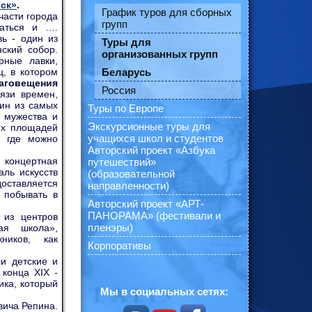
ск»
.
График туров для сборных
части города
групп
жаться и ….
вь - один из
Туры для
ский собор.
организованных групп
рные лавки,
Беларусь
ц, в котором
аговещения
Россия
вязи времен,
ин из самых
Туры по Европе
 мужества и
Экскурсионные туры для
их площадей
учащихся школ и студентов
, где можно
Авторский проект «Азбука
 концертная
путешествий»
ль искусств
(образовательной
доставляется
направленности)
 побывать в
Авторский проект «АРТ-
ПАНОРАМА» (фестивали и
 из центров
пленэры)
ная школа»,
ников, как
Корпоративы
и детские и
 конца XIX -
ика, который
Мы в социальных сетях:
вича Репина.