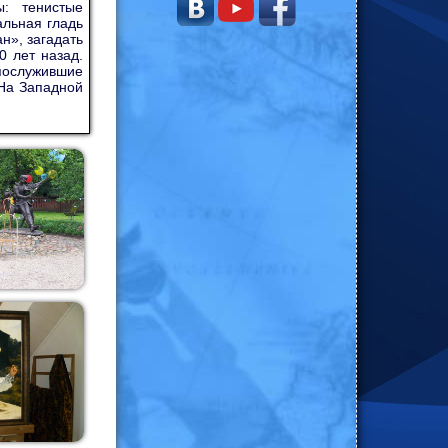
ы: тенистые
альная гладь
н», загадать
0 лет назад.
 послужившие
«На Западной