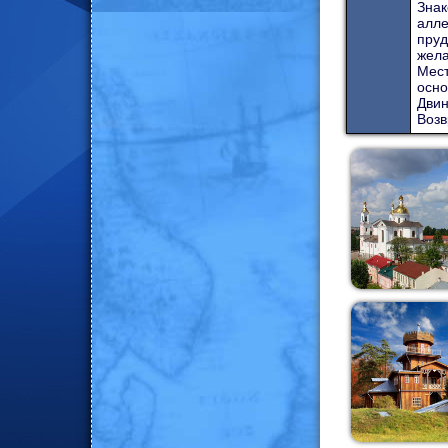
Знак
алле
пруд
жела
Мест
осно
Двин
Возв