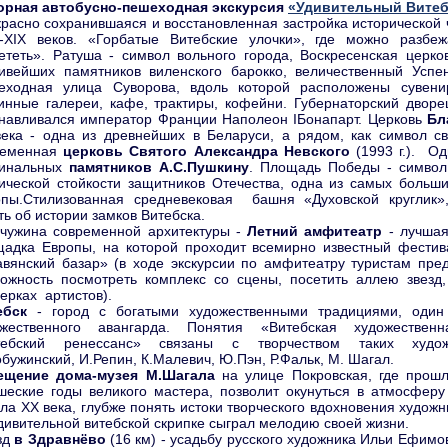
орная автобусно-пешеходная экскурсия
«Удивительный Витеб
расно сохранившаяся и восстановленная застройка исторической 
II-XIX веков. «Горбатые Витебские улочки», где можно разбе
ететь». Ратуша - символ вольного города, Воскресенская церко
ивейших памятников виленского барокко, величественный Успен
еходная улица Суворова, вдоль которой расположены сувени
инные галереи, кафе, трактиры, кофейни. Губернаторский дворе
навливался император Франции Наполеон IБонапарт. Церковь
Бл
века - одна из древнейших в Беларуси, а рядом, как символ с
ременная
церковь Святого Александра Невского
(1993 г.). Од
гинальных
памятников А.С.Пушкину
. Площадь Победы - символ
ической стойкости защитников Отечества, одна из самых больш
опы.Стилизованная средневековая башня «Духовской круглик»
ть об истории замков Витебска.
чужина современной архитектуры -
Летний амфитеатр
- лучшая
адка Европы, на которой проходит всемирно известный фестива
вянский базар» (в ходе экскурсии по амфитеатру туристам пре
ожность посмотреть комплекс со сцены, посетить аллею звезд,
ерках артистов).
ебск
- город с богатыми художественными традициями, один
ожественного авангарда. Понятия «Витебская художествен
тебский ренессанс» связаны с творчеством таких худож
бужинский, И.Репин, К.Малевич, Ю.Пэн, Р.Фальк, М. Шагал.
ещение дома-музея М.Шагала
на улице Покровская, где прошл
еские годы великого мастера, позволит окунуться в атмосферу
ла XX века, глубже понять истоки творческого вдохновения художн
дивительной витебской скрипке сыграл мелодию своей жизни.
зд
в Здравнёво
(16 км) - усадьбу русского художника Ильи Ефимо