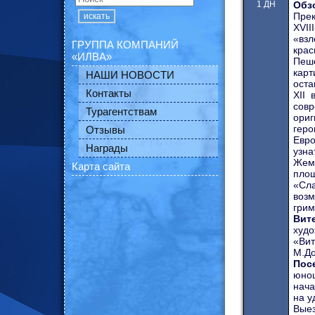
1 ДН
Обз
Прек
искать
XVI
«взл
ГРУППА КОМПАНИЙ
крас
«ИЛВА»
Пеш
карт
НАШИ НОВОСТИ
оста
Контакты
XII 
сов
Турагентствам
ори
геро
Отзывы
Евр
Награды
узна
Жем
Карта сайта
площ
«Сла
возм
грим
Вит
худ
«Ви
М.До
Пос
юнош
нача
на у
Вые