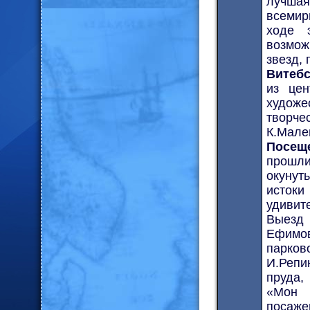
лучшая
всемир
ходе 
возмож
звезд, 
Витебс
из цен
художе
творче
К.Мале
Посещ
прошли
окунуть
исток
удивит
Выезд
Ефимов
парко
И.Репи
пруда,
«Мон 
посаже