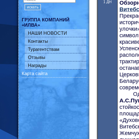
1 ДН
Обзор
искать
Витебс
Прекр
ГРУППА КОМПАНИЙ
истори
«ИЛВА»
улочки
НАШИ НОВОСТИ
символ
Контакты
красив
Успенс
Турагентствам
распол
Отзывы
тракт
Награды
остан
Карта сайта
Церко
Бела
совре
Оди
А.С.Пу
стойк
площа
«Духов
Витебс
Жемчу