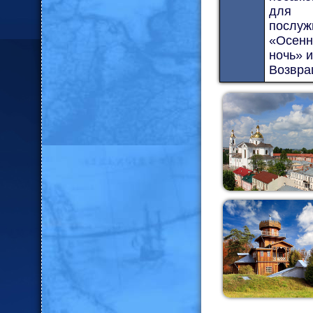
для з
послуж
«Осенн
ночь» и
Возвра