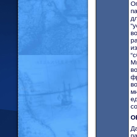
О
п
д
“
в
р
и
“
М
в
ф
в
м
е
с
О
Д
п