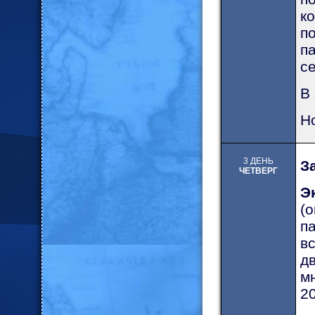
к
п
п
с
В
Н
3 ДЕНЬ
З
ЧЕТВЕРГ
Э
(
п
в
д
м
20