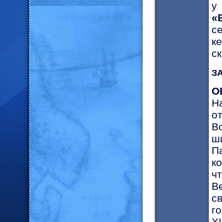
у 
«
се
ке
ск
ЗА
О
На
от
В
ш
П
к
ч
В
с
г
X