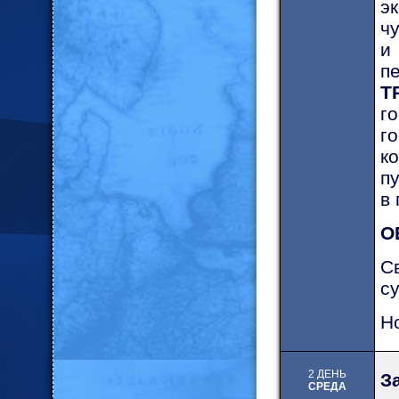
э
ч
и
п
Т
г
г
к
п
в
О
С
су
Н
2 ДЕНЬ
З
СРЕДА