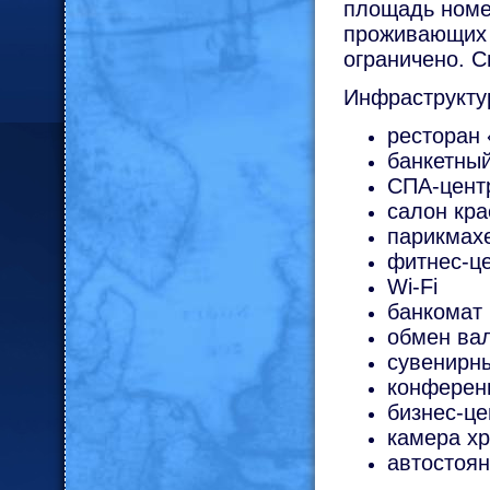
площадь номе
проживающих 
ограничено. С
Инфраструктур
ресторан 
банкетный
СПА-центр
салон кр
парикмах
фитнес-ц
Wi-Fi
банкомат
обмен ва
сувенирны
конферен
бизнес-це
камера х
автостоян