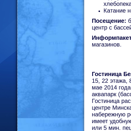
хлебопека
Катание н
Посещение:
б
центр с бассе
Информпакет
магазинов.
Гостиница Бе
15, 22 этажа,
мае 2014 год
аквапарк (бас
Гостиница ра
центре Минска
набережную ре
имеет удобну
или 5 мин. пе