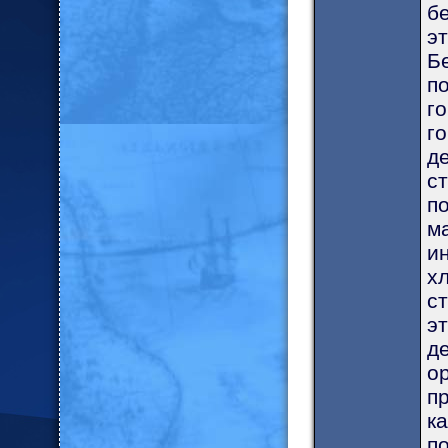
б
э
Б
п
г
г
д
с
п
м
и
х
с
э
д
о
п
к
п