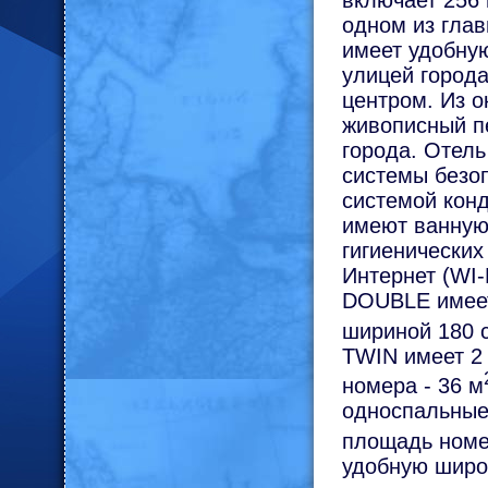
включает 256
одном из глав
имеет удобную
улицей города
центром. Из 
живописный п
города. Отель
системы безо
системой кон
имеют ванную
гигиенических
Интернет (WI-
DOUBLE имеет
шириной 180 
TWIN имеет 2
номера - 36 м
односпальные
площадь номе
удобную широ