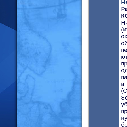
Н
Р
К
Н
(
о
о
п
к
п
е
п
в
(
З
у
п
н
б