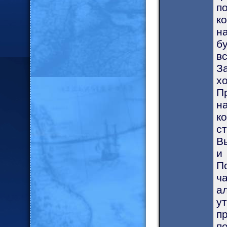
п
к
н
б
в
З
х
П
н
к
с
В
и
П
ч
а
у
п
п