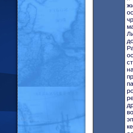
ж
о
ч
м
Л
д
Р
ос
с
н
п
п
р
р
д
в
э
к