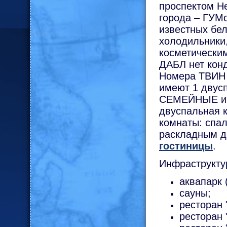
проспектом Н
города – ГУМ
известных бел
холодильники
косметически
ДАБЛ нет конд
Номера ТВИН 
имеют 1 двус
СЕМЕЙНЫЕ име
двуспальная 
комнаты: спал
раскладным д
гостиницы
.
Инфраструктур
аквапарк 
сауны;
ресторан 
ресторан 