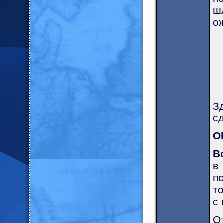
ш
о
З
с
О
В
в
п
т
с 
О