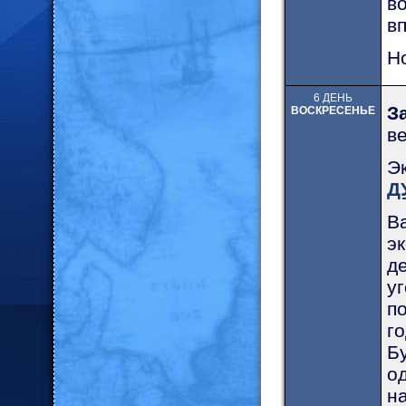
в
в
Н
6 ДЕНЬ
З
ВОСКРЕСЕНЬЕ
в
Э
Д
В
э
д
у
п
г
Б
о
н