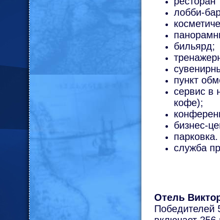
ресторан 
лобби-бар
косметиче
панорамн
бильярд;
тренажер
сувенирны
пункт обм
сервис в 
кофе);
конференц
бизнес-це
парковка.
служба п
Отель Викто
Победителей 5