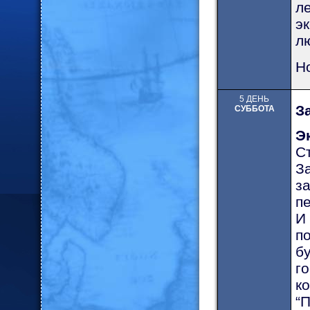
ле
эк
лю
Но
5 ДЕНЬ
З
СУББОТА
Э
С
З
з
п
п
б
г
к
“