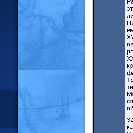
Р
эт
ли
Пе
ме
X
е
р
X
к
ф
Тр
ти
Ми
ся
об
Зд
ка