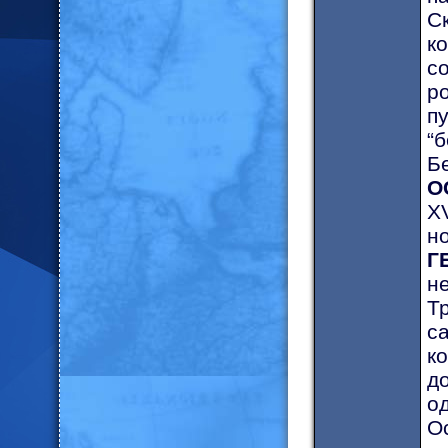
С
к
с
р
п
“
Б
О
Х
но
Г
н
Т
с
к
д
о
О