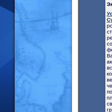
Э
У
С
р
с
р
с
ф
В
а
в
к
в
ч
п
п
с
г