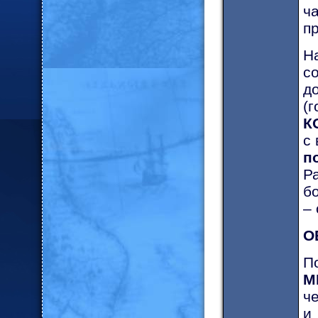
ч
п
Н
с
д
(г
К
с
п
Р
б
–
О
П
М
ч
и