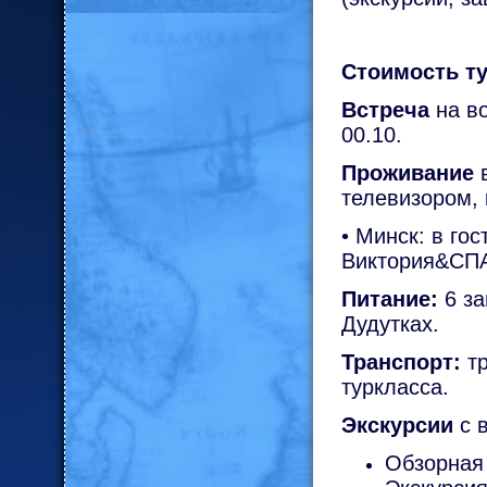
Стоимость ту
Встреча
на во
00.10.
Проживание
в
телевизором,
• Минск: в го
Виктория&СПА*
Питание:
6 за
Дудутках.
Транспорт:
тр
туркласса.
Экскурсии
с 
Обзорная 