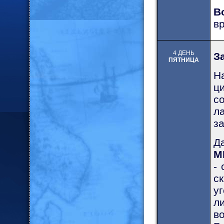
В
вр
4 ДЕНЬ
З
ПЯТНИЦА
На
ц
со
ла
за
Д
М
- 
с
уг
ли
во