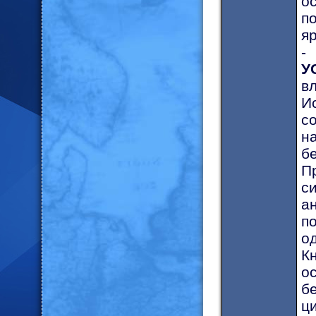
о
п
я
-
У
в
И
с
н
б
П
с
а
п
о
К
о
б
ц