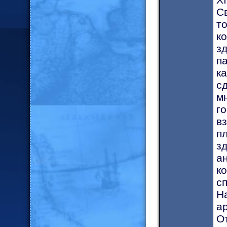
С
т
к
з
п
к
с
м
г
в
п
з
а
к
с
Н
а
О