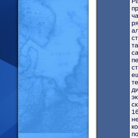
Р
п
ча
ря
ал
с
т
с
п
с
ещ
те
ди
эк
ск
16
не
ко
по