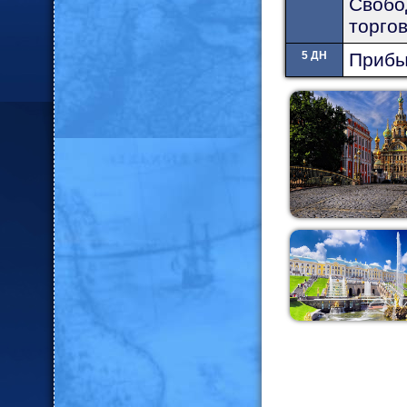
Свобо
торго
5 ДН
Прибыт