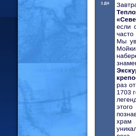
3 ДН
Завтр
Тепл
«Севе
если 
часто
Мы ув
Мойк
набер
знаме
Экск
креп
раз о
1703 
леген
этог
позна
храм 
уника
века