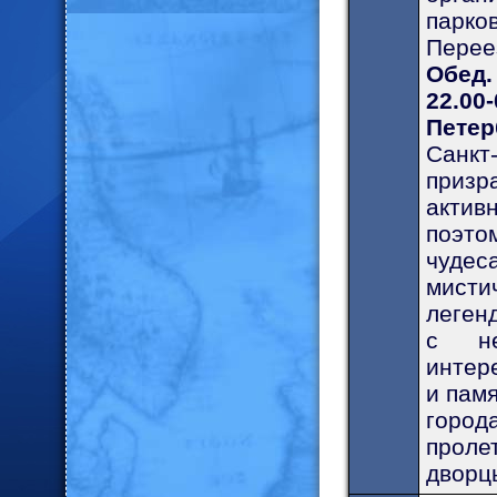
парко
Перее
Обед
22.0
Петер
Санк
призр
актив
поэто
чудес
мисти
леген
с не
интер
и пам
город
проле
дворц