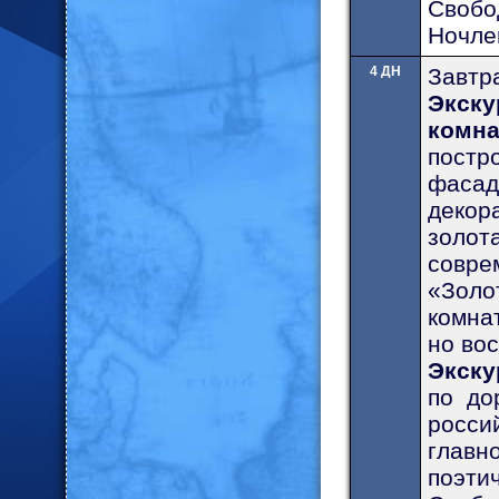
Свобо
Ночлег
4 ДН
Завтр
Экску
комна
постр
фаса
декор
золот
совре
«Золо
комна
но во
Экску
по до
росси
главн
поэти