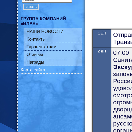
искать
ГРУППА КОМПАНИЙ
«ИЛВА»
НАШИ НОВОСТИ
1 ДН
Отправ
Контакты
Транз
Турагентствам
2 ДН
07.00
Отзывы
Санит
Награды
Экск
Карта сайта
запов
Росси
удово
смотр
огром
дворц
ансам
русск
орган