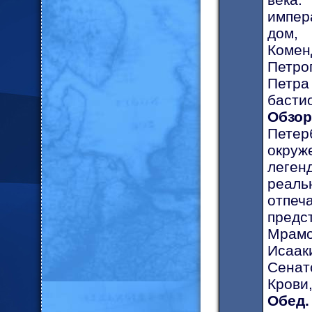
импер
дом,
Коме
Петро
Петра
басти
Обзор
Петер
окруж
леген
реаль
отпе
предс
Мрам
Исаак
Сенат
Крови
Обед.