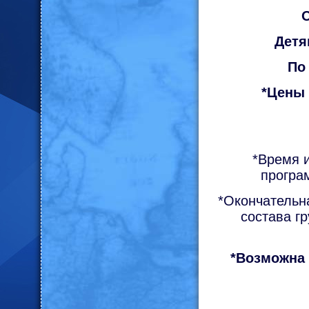
О
Детя
По
*Цены
*Время и
програ
*Окончательна
состава г
*Возможна 