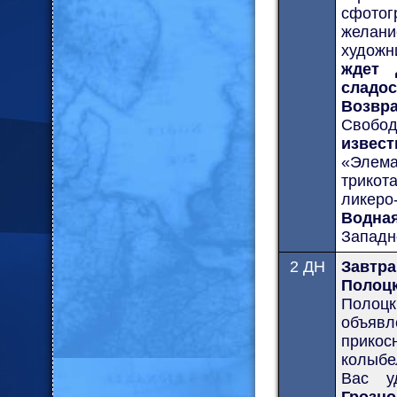
сфотог
желан
художн
ждет 
сладос
Возвра
Свобод
извес
«Элема
трикот
ликеро
Водна
Западн
2 ДН
Завтр
Полоцк
Полоцк
объяв
прикос
колыбе
Вас у