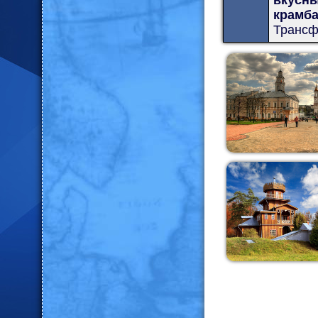
вкусны
крамба
Трансф