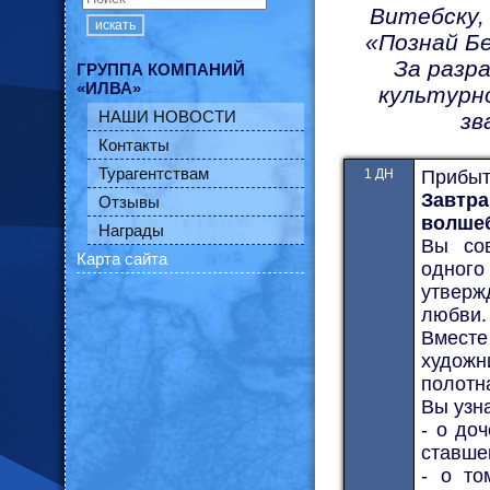
Витебску,
искать
«Познай Бе
За разр
ГРУППА КОМПАНИЙ
«ИЛВА»
культурн
НАШИ НОВОСТИ
зв
Контакты
Турагентствам
1 ДН
Прибыт
Завтр
Отзывы
волшеб
Награды
Вы сов
Карта сайта
одного
утверж
любви.
Вмест
художн
полотн
Вы узн
- о до
ставшей
- о то