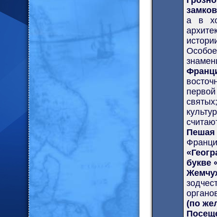
Грозно
замков
а в хо
архите
истори
Особо
знамен
Франц
восточ
первой
святы
культу
считаю
Пешая
Франци
«Геог
букве 
Жемчу
зодчес
органо
(по же
Посеще