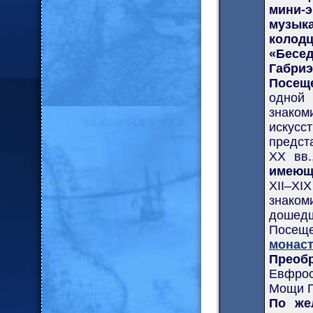
мини-
музыка
колод
«Бесед
Габриэ
Посещ
одной 
знаком
искусст
предст
XX вв.
имеющ
XII–XI
знаком
дошедш
Посещ
монас
Преоб
Евфрос
Мощи П
По же