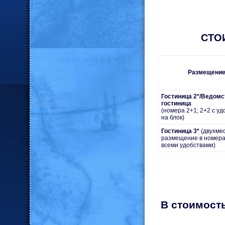
СТОИ
Размещени
Гостиница 2*/
Ведомс
гостиница
(номера 2+1; 2+2 с у
на блок)
Гостиница 3*
(двухме
размещение в номера
всеми удобствами)
В стоимость