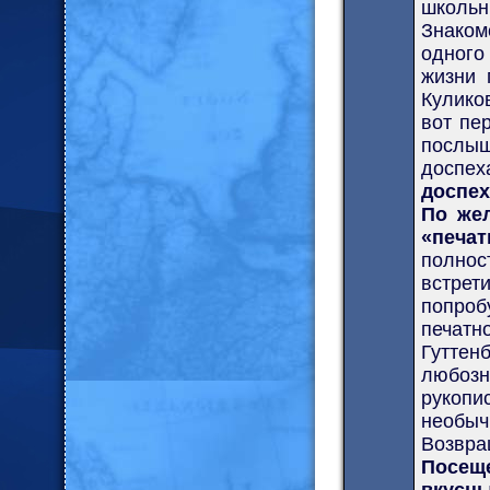
школь
Знаком
одного
жизни 
Куликов
вот пе
послы
доспе
доспех
По жел
«печа
полнос
встрет
попроб
печатн
Гутте
любозн
рукоп
необыч
Возвра
Посещ