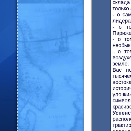
склада
только 
- о са
лидера
- о т
Париже
- о то
необык
- о то
воздух
земле.
Вас по
тысяче
восток
истори
улочки
символ
красив
Успенс
распол
тракт