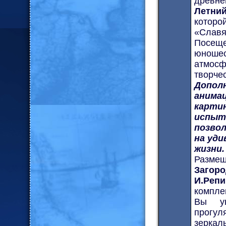
древне
Летни
которо
«Славя
Посещ
юноше
атмосф
творче
Допол
анима
карти
испы
позво
на уди
жизни.
Размещ
Загоро
И.Реп
компле
Вы ув
прогу
зерка