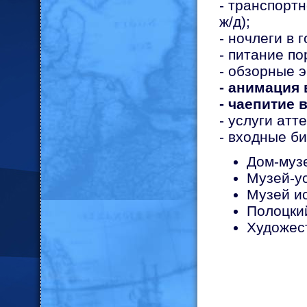
- транспорт
ж/д);
- ночлеги в 
- питание п
- обзорные э
- анимация 
- чаепитие 
- услуги атт
- входные б
Дом-муз
Музей-у
Музей и
Полоцкий
Художес