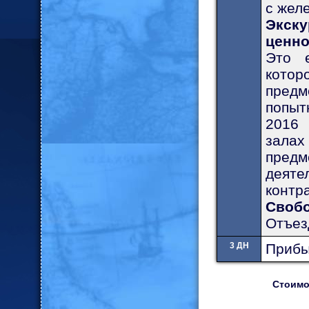
с жел
Экск
ценно
Это е
кото
предм
попыт
2016 
залах
предм
деяте
контр
Свобо
Отъез
3 ДН
Прибы
Стоимо