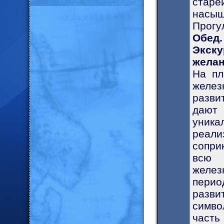
старе
насыщ
Прогу
Обед.
Экску
желан
На пл
желез
разви
дают 
уник
реали
сопри
всю 
желез
перио
разви
симво
часть