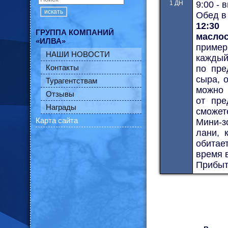
1 ДН
9:00 - 
искать
Обед в
12:30
-
ГРУППА КОМПАНИЙ
масло
«ИЛВА»
приме
НАШИ НОВОСТИ
каждый 
Контакты
по пре
сыра, 
Турагентствам
можно 
Отзывы
от пре
Награды
сможет
Карта сайта
Мини-з
лани, 
обитае
время в
Прибыт