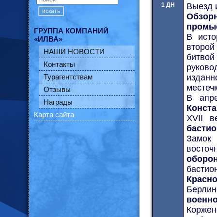
1 ДН
Выезд и
искать
Обзорн
промы
ГРУППА КОМПАНИЙ
В исто
«ИЛВА»
второй 
НАШИ НОВОСТИ
битво
Контакты
руково
Турагентствам
изданн
местеч
Отзывы
В апре
Награды
Конст
Карта сайта
XVII в
басти
Замок 
восто
оборо
басти
Красн
Берлин
военн
Коржен