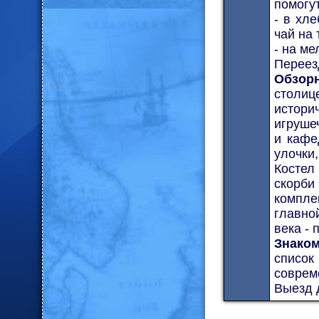
помогу
- в хл
чай на 
- на ме
Переез
Обзор
столи
истори
игруше
и кафе
улочки
Костел
скорб
компле
главно
века -
Знако
списо
соврем
Выезд 