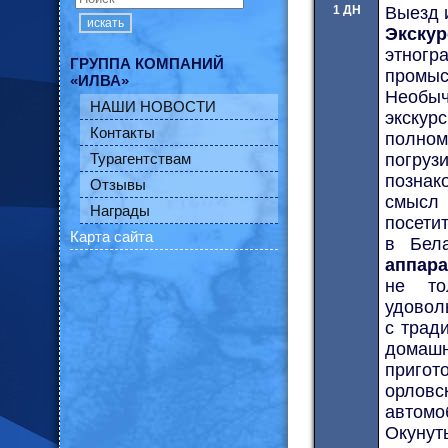
1 ДН
Выезд 
искать
Экск
этногр
ГРУППА КОМПАНИЙ
промыс
«ИЛВА»
Необы
НАШИ НОВОСТИ
экскур
Контакты
полно
Турагентствам
погруз
познак
Отзывы
смысл 
Награды
посети
Карта сайта
в Бел
аппара
не то
удовол
с трад
домаш
приго
орловс
автомо
Окунут